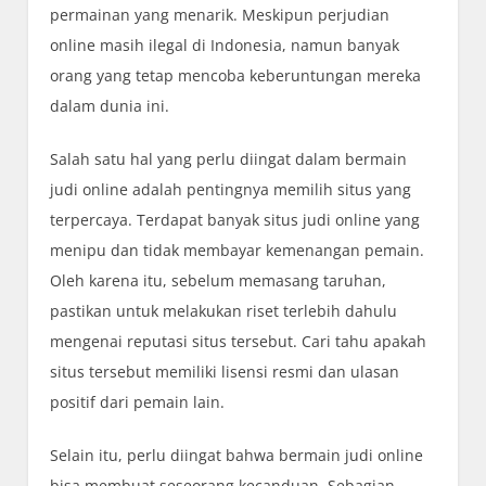
permainan yang menarik. Meskipun perjudian
online masih ilegal di Indonesia, namun banyak
orang yang tetap mencoba keberuntungan mereka
dalam dunia ini.
Salah satu hal yang perlu diingat dalam bermain
judi online adalah pentingnya memilih situs yang
terpercaya. Terdapat banyak situs judi online yang
menipu dan tidak membayar kemenangan pemain.
Oleh karena itu, sebelum memasang taruhan,
pastikan untuk melakukan riset terlebih dahulu
mengenai reputasi situs tersebut. Cari tahu apakah
situs tersebut memiliki lisensi resmi dan ulasan
positif dari pemain lain.
Selain itu, perlu diingat bahwa bermain judi online
bisa membuat seseorang kecanduan. Sebagian