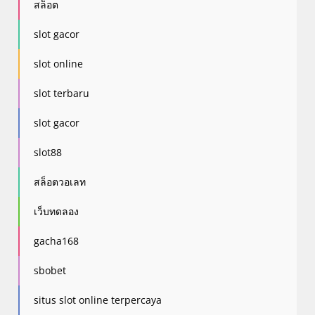
สล็อต
slot gacor
slot online
slot terbaru
slot gacor
slot88
สล็อตวอเลท
เว็บทดลอง
gacha168
sbobet
situs slot online terpercaya