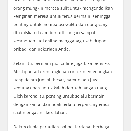
orang mungkin merasa sulit untuk mengendalikan
keinginan mereka untuk terus bermain, sehingga
penting untuk membatasi waktu dan uang yang
dihabiskan dalam berjudi. Jangan sampai
kecanduan judi online mengganggu kehidupan
pribadi dan pekerjaan Anda.
Selain itu, bermain judi online juga bisa berisiko.
Meskipun ada kemungkinan untuk memenangkan
uang dalam jumlah besar, namun ada juga
kemungkinan untuk kalah dan kehilangan uang.
Oleh karena itu, penting untuk selalu bermain
dengan santai dan tidak terlalu terpancing emosi
saat mengalami kekalahan.
Dalam dunia perjudian online, terdapat berbagai